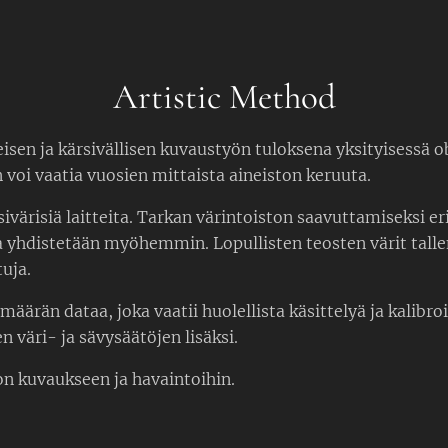
Artistic Method
eisen ja kärsivällisen kuvaustyön tuloksena yksityisessä 
voi vaatia vuosien mittaista aineiston keruuta.
värisiä laitteita. Tarkan värintoiston saavuttamiseksi er
a yhdistetään myöhemmin. Lopullisten teosten värit talle
tuja.
äärän dataa, joka vaatii huolellista käsittelyä ja kalibroi
väri- ja sävysäätöjen lisäksi.
on kuvaukseen ja havaintoihin.