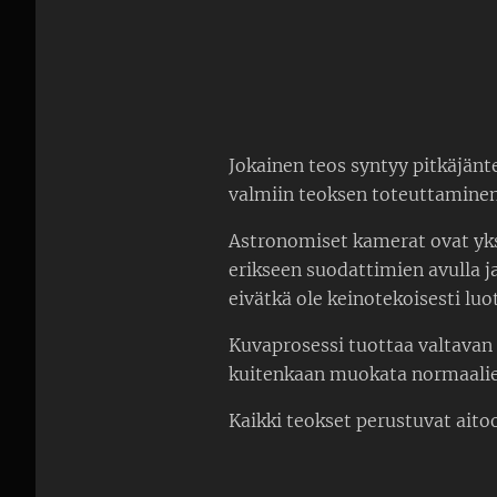
Jokainen teos syntyy pitkäjänt
valmiin teoksen toteuttaminen 
Astronomiset kamerat ovat yksi
erikseen suodattimien avulla j
eivätkä ole keinotekoisesti luo
Kuvaprosessi tuottaa valtavan m
kuitenkaan muokata normaalien 
Kaikki teokset perustuvat aito