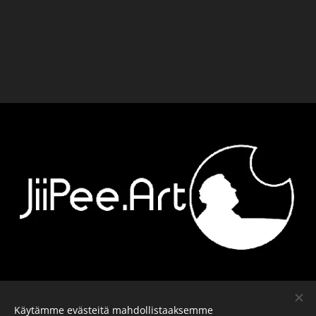
Ota yhteyttä
-
Kalusto
-
Päiväkirja
-
Käytämme evästeitä mahdollistaaksemme