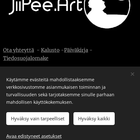
Ota yhteyttä
-
Kalusto
-
Päiväkirja
-
Tiedosuojalomake
Käytämme evästeitä mahdollistaaksemme
verkkosivustomme asianmukaisen toiminnan ja
© J-P Metsävainio. Kaikki oikeudet pidätetään.
Evästeet
turvallisuuden sekä tarjotaksemme sinulle parhaan
mahdollisen käyttökokemuksen.
Kielet
English
Suomi
Hyväksy vain tarpeelliset
Hyväksy kaikki
Avaa edistyneet asetukset
LISÄÄ OSTOSKORIIN