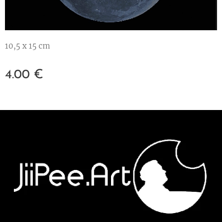
10,5 x 15 cm
4.00
€