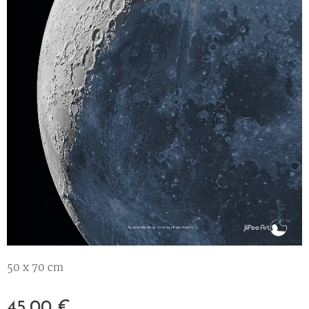
50 x 70 cm
45,00
€