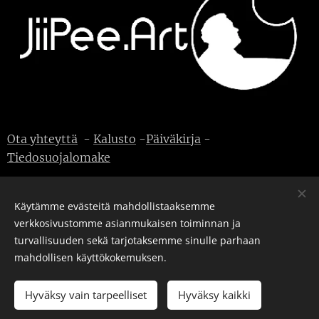
Ota yhteyttä
-
Kalusto
-
Päiväkirja
-
Tiedosuojalomake
Käytämme evästeitä mahdollistaaksemme
verkkosivustomme asianmukaisen toiminnan ja
© J-P Metsävainio. Kaikki oikeudet pidätetään.
Evästeet
turvallisuuden sekä tarjotaksemme sinulle parhaan
mahdollisen käyttökokemuksen.
Kielet
English
Suomi
Hyväksy vain tarpeelliset
Hyväksy kaikki