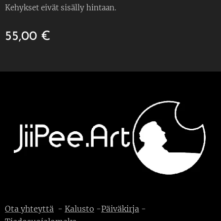
Kehykset eivät sisälly hintaan.
55,00
€
Ota yhteyttä
-
Kalusto
-
Päiväkirja
-