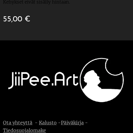
Kehykset eivät sisälly hintaan.
55,00
€
Ota yhteyttä
-
Kalusto
-
Päiväkirja
-
Tiedosuojalomake