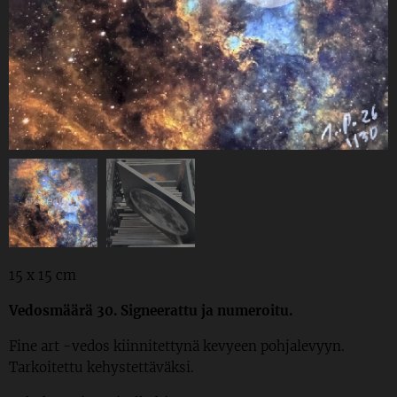
15 x 15 cm
Vedosmäärä 30. Signeerattu ja numeroitu.
Fine art -vedos kiinnitettynä kevyeen pohjalevyyn.
Tarkoitettu kehystettäväksi.