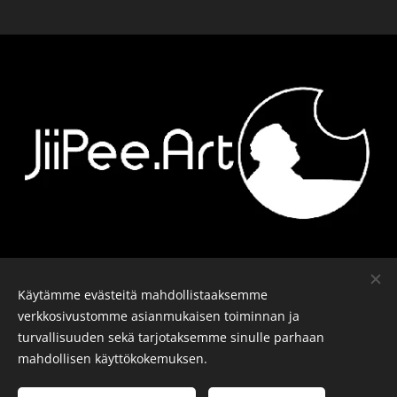
Ota yhteyttä
-
Kalusto
-
Päiväkirja
-
Käytämme evästeitä mahdollistaaksemme
Tiedosuojalomake
verkkosivustomme asianmukaisen toiminnan ja
turvallisuuden sekä tarjotaksemme sinulle parhaan
mahdollisen käyttökokemuksen.
© J-P Metsävainio. Kaikki oikeudet pidätetään.
Evästeet